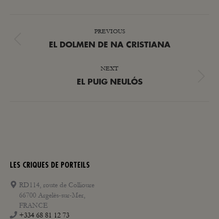
POST
PREVIOUS
NAVIGATION
Previous
EL DOLMEN DE NA CRISTIANA
post:
NEXT
Next
EL PUIG NEULÓS
post:
LES CRIQUES DE PORTEILS
RD114, route de Collioure
66700 Argelès-sur-Mer,
FRANCE
+334 68 81 12 73