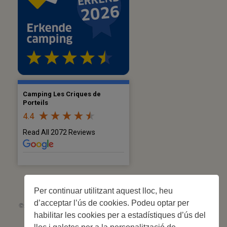
Camping Les Criques de
Porteils
4.4
Read All 2072 Reviews
Per continuar utilitzant aquest lloc, heu
d’acceptar l’ús de cookies. Podeu optar per
©2026 Les Criques de Porteils | SIRET: 539 925 636 00026 - Classement 5
habilitar les cookies per a estadístiques d’ús del
étoiles Tourisme N°C66-001852-004 du 28 mai 2026 – 244 parcel·les
Site web réalisé par
Cédric Postel Webmaster