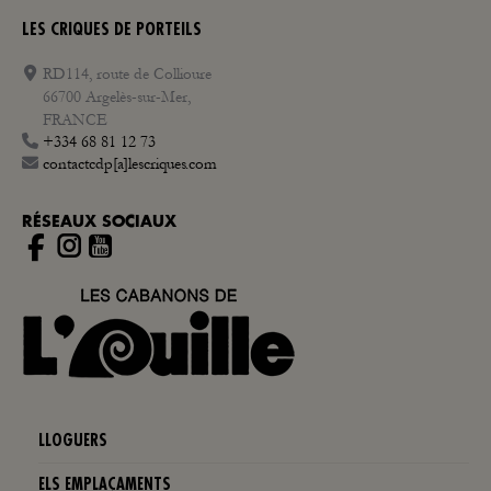
LES CRIQUES DE PORTEILS
RD114, route de Collioure
66700 Argelès-sur-Mer,
FRANCE
+334 68 81 12 73
contactcdp[a]lescriques.com
RÉSEAUX SOCIAUX
Instagram
LLOGUERS
ELS EMPLAÇAMENTS