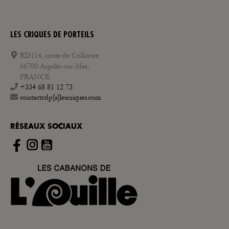
LES CRIQUES DE PORTEILS
RD114, route de Collioure
66700 Argelès-sur-Mer,
FRANCE
+334 68 81 12 73
contactcdp[a]lescriques.com
RÉSEAUX SOCIAUX
Instagram