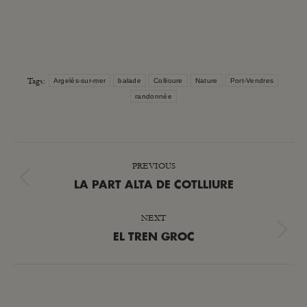
Tags:
Argelès-sur-mer
balade
Collioure
Nature
Port-Vendres
randonnée
POST
PREVIOUS
NAVIGATION
Previous
LA PART ALTA DE COTLLIURE
post:
NEXT
Next
EL TREN GROC
post: