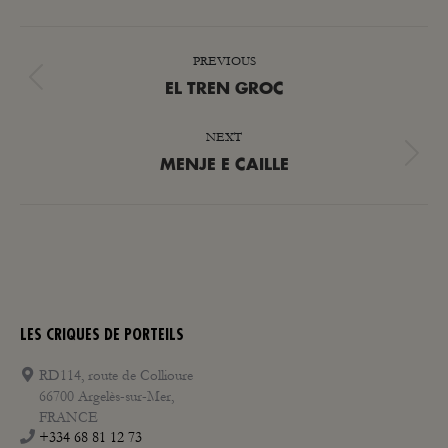
POST
PREVIOUS
NAVIGATION
Previous
EL TREN GROC
post:
NEXT
Next
MENJE E CAILLE
post:
LES CRIQUES DE PORTEILS
RD114, route de Collioure
66700 Argelès-sur-Mer,
FRANCE
+334 68 81 12 73