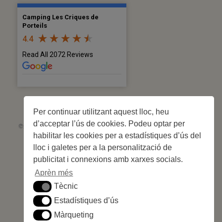
Camping Les Criques de
Porteils
4.4
Read All 2072 Reviews
Per continuar utilitzant aquest lloc, heu
d’acceptar l’ús de cookies. Podeu optar per
©2026 Les Criques de Porteils | SIRET: 539 925 636 00026 - Classement 5
habilitar les cookies per a estadístiques d’ús del
étoiles Tourisme N°C66-001852-004 du 28 mai 2026 – 244 parcel·les
Site web réalisé par
Cédric Postel Webmaster
lloc i galetes per a la personalització de
publicitat i connexions amb xarxes socials.
Aprèn més
Tècnic
Tècnic
Estadístiques d’ús
Estadístiques d’ús
Màrqueting
Màrqueting