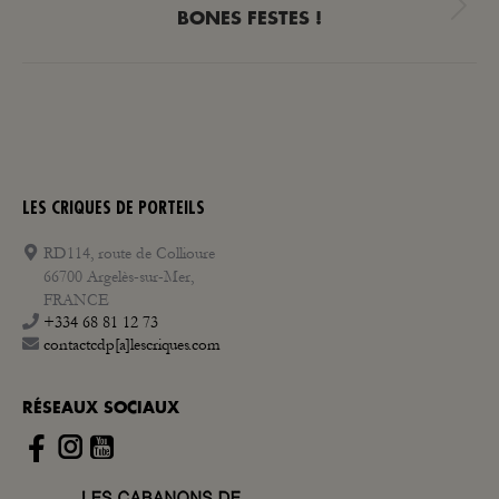
Next
BONES FESTES !
post:
LES CRIQUES DE PORTEILS
RD114, route de Collioure
66700 Argelès-sur-Mer,
FRANCE
+334 68 81 12 73
contactcdp[a]lescriques.com
RÉSEAUX SOCIAUX
Instagram