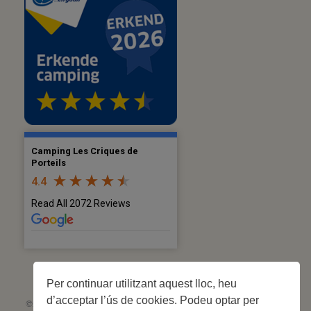
Camping Les Criques de
Porteils
4.4
Read All 2072 Reviews
Per continuar utilitzant aquest lloc, heu
d’acceptar l’ús de cookies. Podeu optar per
©2026 Les Criques de Porteils | SIRET: 539 925 636 00026 - Classement 5