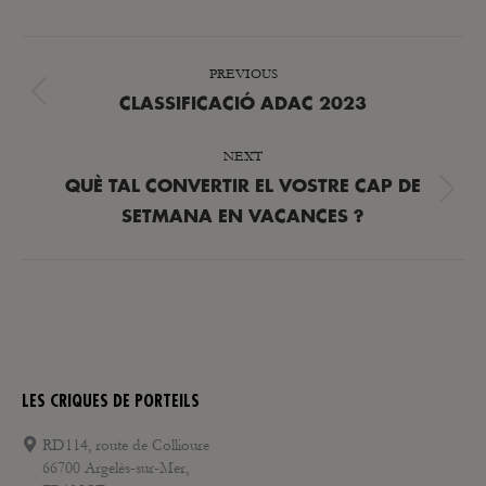
POST
PREVIOUS
NAVIGATION
Previous
CLASSIFICACIÓ ADAC 2023
post:
NEXT
QUÈ TAL CONVERTIR EL VOSTRE CAP DE
Next
SETMANA EN VACANCES ?
post:
LES CRIQUES DE PORTEILS
RD114, route de Collioure
66700 Argelès-sur-Mer,