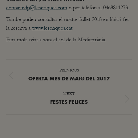
contactcdp@lescriques.com
o per telèfon al 0468811273.
També podeu consultar el nostre fullet 2018 en línia i fer
la reserva a
www.lescriques.cat
Fins molt aviat a sota el sol de la Mediterrània.
POST
PREVIOUS
NAVIGATION
Previous
OFERTA MES DE MAIG DEL 2017
post:
NEXT
Next
FESTES FELICES
post: