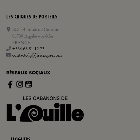
LES CRIQUES DE PORTEILS
RD114, route de Collioure
66700 Argelès-sur-Mer,
FRANCE
+334 68 81 12 73
contactcdp[a]lescriques.com
RÉSEAUX SOCIAUX
Instagram
LLOGUERS