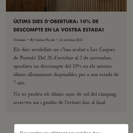
ÚLTIMS DIES D’OBERTURA: 10% DE
DESCOMPTE EN LA VOSTRA ESTADA!
Notícies
By
Cédric Postel
22 octubre 2024
Els dies assolellats no s’han acabat a Les Criques
de Porteils! Del 26 d’octubre al 2 de novembre,
aprofiteu un descompte del 10% en els nostres
últims allotjaments disponibles per a una estada de
7 nits.
No us perdeu els últims rajos de sol del càmping,
reserveu ara i gaudiu de l’estiuet fins al final.