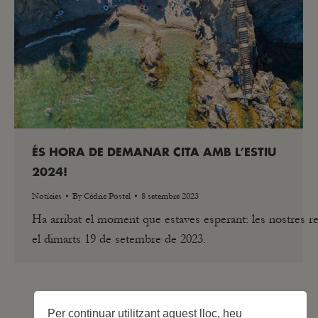
ÉS HORA DE DEMANAR CITA AMB L’ESTIU
2024!
Notícies
By
Cédric Postel
8 setembre 2023
Ha arribat el moment que estaves esperant: les nostres r
el dimarts 19 de setembre de 2023.
Per continuar utilitzant aquest lloc, heu