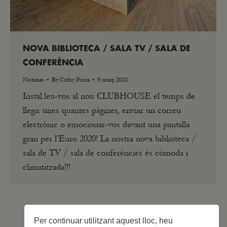
NOVA BIBLIOTECA / SALA TV / SALA DE
CONFERÈNCIA
Notícies
By
Cathy Porra
9 març 2020
Instal.leu-vos al nou CLUBHOUSE el temps de
llegir unes quantes pàgines, enviar un correu
electrònic o emocionar-vos davant una pantalla
gran per l’Euro 2020! La nostra nova biblioteca /
sala de TV / sala de conferències és còmoda i
climatitzada!!!
Per continuar utilitzant aquest lloc, heu